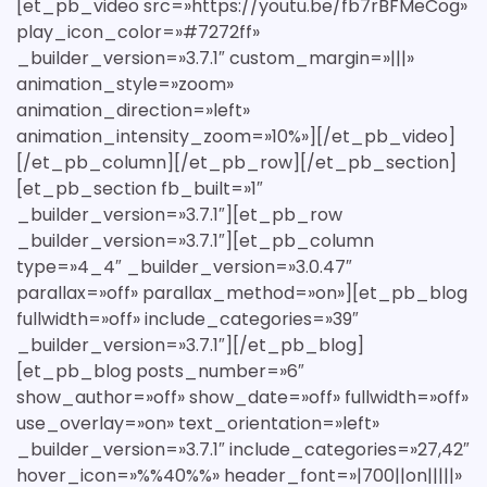
[et_pb_video src=»https://youtu.be/fb7rBFMeCog»
play_icon_color=»#7272ff»
_builder_version=»3.7.1″ custom_margin=»|||»
animation_style=»zoom»
animation_direction=»left»
animation_intensity_zoom=»10%»][/et_pb_video]
[/et_pb_column][/et_pb_row][/et_pb_section]
[et_pb_section fb_built=»1″
_builder_version=»3.7.1″][et_pb_row
_builder_version=»3.7.1″][et_pb_column
type=»4_4″ _builder_version=»3.0.47″
parallax=»off» parallax_method=»on»][et_pb_blog
fullwidth=»off» include_categories=»39″
_builder_version=»3.7.1″][/et_pb_blog]
[et_pb_blog posts_number=»6″
show_author=»off» show_date=»off» fullwidth=»off»
use_overlay=»on» text_orientation=»left»
_builder_version=»3.7.1″ include_categories=»27,42″
hover_icon=»%%40%%» header_font=»|700||on|||||»