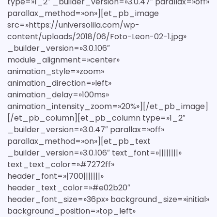
type=»1_2″ _builder_version=»3.0.47″ parallax=»off»
parallax_method=»on»][et_pb_image
src=»https://universolila.com/wp-
content/uploads/2018/06/Foto-Leon-02-1.jpg»
_builder_version=»3.0.106″
module_alignment=»center»
animation_style=»zoom»
animation_direction=»left»
animation_delay=»100ms»
animation_intensity_zoom=»20%»][/et_pb_image]
[/et_pb_column][et_pb_column type=»1_2″
_builder_version=»3.0.47″ parallax=»off»
parallax_method=»on»][et_pb_text
_builder_version=»3.0.106″ text_font=»||||||||»
text_text_color=»#7272ff»
header_font=»|700|||||||»
header_text_color=»#e02b20″
header_font_size=»36px» background_size=»initial»
background_position=»top_left»