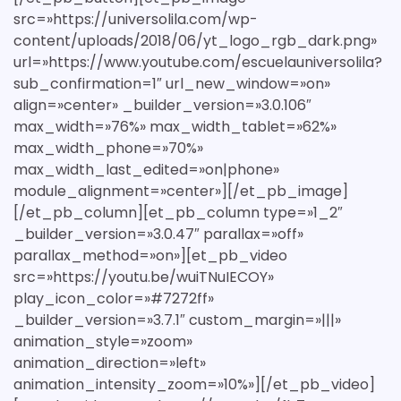
src=»https://universolila.com/wp-
content/uploads/2018/06/yt_logo_rgb_dark.png»
url=»https://www.youtube.com/escuelauniversolila?
sub_confirmation=1″ url_new_window=»on»
align=»center» _builder_version=»3.0.106″
max_width=»76%» max_width_tablet=»62%»
max_width_phone=»70%»
max_width_last_edited=»on|phone»
module_alignment=»center»][/et_pb_image]
[/et_pb_column][et_pb_column type=»1_2″
_builder_version=»3.0.47″ parallax=»off»
parallax_method=»on»][et_pb_video
src=»https://youtu.be/wuiTNuIECOY»
play_icon_color=»#7272ff»
_builder_version=»3.7.1″ custom_margin=»|||»
animation_style=»zoom»
animation_direction=»left»
animation_intensity_zoom=»10%»][/et_pb_video]