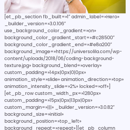
[et_pb_section fb_built=»1″ admin_label=»Hero»
_builder_version=»3.0.106″
use_background_color_gradient=»on»
background_color_gradient_start=»#c28500″
background_color_gradient_end=»#e8a200″
background_image=»https://universolila.com/wp-
content/uploads/2018/06/coding-background-
texture.jpg» background_blend=»overlay»
custom_padding=»14px|0px|0|0px»
animation_style=»slide» animation_direction=»top»
animation_intensity_slide=»2%» locked=»off»]
[et_pb_row custom_width_px=»1280px»
custom_padding=»15px|0px|13px|0px»
custom_margin=»|||» _builder_version=»3.0.82″
background_size=»initial»
background_position=»top_left»
background_repeat=»repeat»][et_pb_column