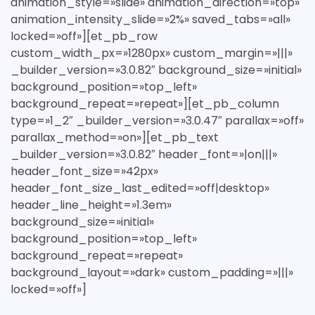
animation_style=»slide» animation_direction=»top»
animation_intensity_slide=»2%» saved_tabs=»all»
locked=»off»][et_pb_row
custom_width_px=»1280px» custom_margin=»|||»
_builder_version=»3.0.82″ background_size=»initial»
background_position=»top_left»
background_repeat=»repeat»][et_pb_column
type=»1_2″ _builder_version=»3.0.47″ parallax=»off»
parallax_method=»on»][et_pb_text
_builder_version=»3.0.82″ header_font=»|on|||»
header_font_size=»42px»
header_font_size_last_edited=»off|desktop»
header_line_height=»1.3em»
background_size=»initial»
background_position=»top_left»
background_repeat=»repeat»
background_layout=»dark» custom_padding=»|||»
locked=»off»]