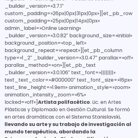
_builder_version=»3.7.1″
custom_padding=»26px|0px|31px|0px»][et_pb_row
custom_padding=»25px|0px|14px|0px»
admin_label=»Online Learning»
_builder_version=»3.0.82″ background_size=»initial»
background_position=»top_left»
background_repeat=»repeat»][et_pb_column
type=»1_2″ _builder_version=»3.0.47″ parallax=»off»
parallax_method=»on»][et_pb_text
_builder_version=»3.0.106″ text_font=»||||||||»
text_text_color=»#000000″ text_font_size=»16px»
text_line_height=»1.9em» animation_style=»zoom»
animation_intensity_zoom=»6%»
locked=»off»]
Artista polifacético
. Lic. en Artes
Plásticas y Diplomado en Gestión Cultural. Se formó
en artes dramáticas con el Sistema Stanislavski,
llevando su arte y su trabajo de investigación al
mundo terapéutico, abordando la