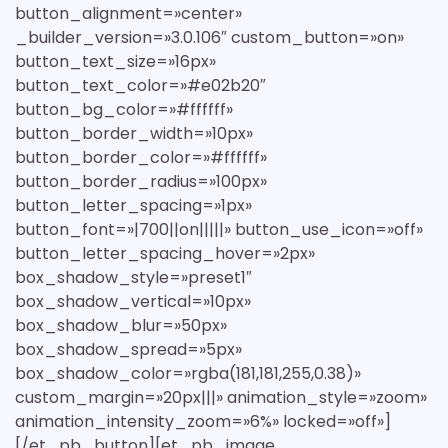
button_alignment=»center»
_builder_version=»3.0.106″ custom_button=»on»
button_text_size=»16px»
button_text_color=»#e02b20″
button_bg_color=»#ffffff»
button_border_width=»10px»
button_border_color=»#ffffff»
button_border_radius=»100px»
button_letter_spacing=»1px»
button_font=»|700||on|||||» button_use_icon=»off»
button_letter_spacing_hover=»2px»
box_shadow_style=»preset1″
box_shadow_vertical=»10px»
box_shadow_blur=»50px»
box_shadow_spread=»5px»
box_shadow_color=»rgba(181,181,255,0.38)»
custom_margin=»20px|||» animation_style=»zoom»
animation_intensity_zoom=»6%» locked=»off»]
[/et_pb_button][et_pb_image