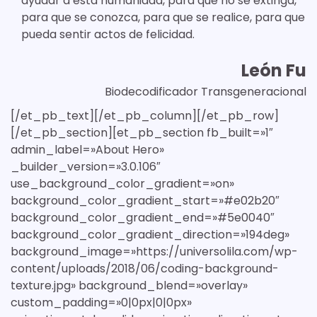
ayudar a esta humanidad, para que no se extinga,
para que se conozca, para que se realice, para que
pueda sentir actos de felicidad.
León Fu
Biodecodificador Transgeneracional
[/et_pb_text][/et_pb_column][/et_pb_row]
[/et_pb_section][et_pb_section fb_built=»1″
admin_label=»About Hero»
_builder_version=»3.0.106″
use_background_color_gradient=»on»
background_color_gradient_start=»#e02b20″
background_color_gradient_end=»#5e0040″
background_color_gradient_direction=»194deg»
background_image=»https://universolila.com/wp-
content/uploads/2018/06/coding-background-
texture.jpg» background_blend=»overlay»
custom_padding=»0|0px|0|0px»