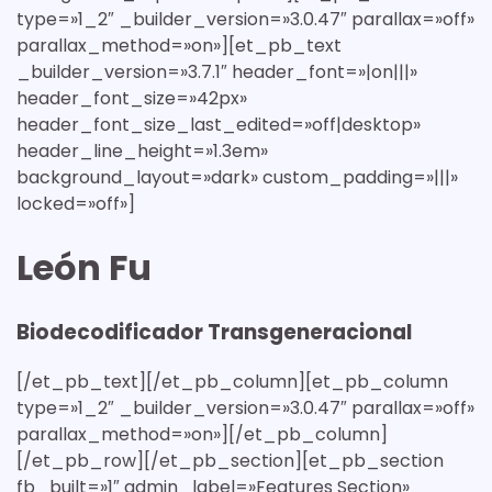
type=»1_2″ _builder_version=»3.0.47″ parallax=»off»
parallax_method=»on»][et_pb_text
_builder_version=»3.7.1″ header_font=»|on|||»
header_font_size=»42px»
header_font_size_last_edited=»off|desktop»
header_line_height=»1.3em»
background_layout=»dark» custom_padding=»|||»
locked=»off»]
León Fu
Biodecodificador Transgeneracional
[/et_pb_text][/et_pb_column][et_pb_column
type=»1_2″ _builder_version=»3.0.47″ parallax=»off»
parallax_method=»on»][/et_pb_column]
[/et_pb_row][/et_pb_section][et_pb_section
fb_built=»1″ admin_label=»Features Section»