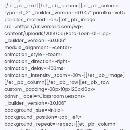
[/et_pb_text][/et_pb_column][et_pb_column
type=»1_2″ _builder_version=»3.0.47″ parallax=»off»
parallax_method=»on»][et_pb_image
src=»https://universolila.com/wp-
content/uploads/2018/06/Foto-Leon-01-1.jpg»
_builder_version=»3.0.106″
module_alignment=»center»
animation_style=»zoom»
animation_direction=»right»
animation_delay=»100ms»
animation_intensity_zoom=»20%»][/et_pb_image]
[/et_pb_column][/et_pb_row][et_pb_row
custom_padding=»28px|0px|20px|0px»
admin_label=»Classroom Lessons»
_builder_version=»3.0.106″
background_size=»initial»
background_position=»top_left»
background_repeat=»repeat»][et_pb_column