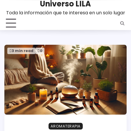
Universo LILA
Saltar
al
Toda la información que te interesa en un solo lugar
contenido
3 min read
0
AROMATERAPIA