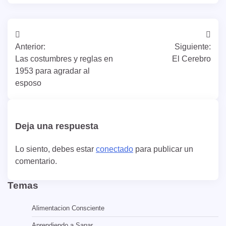
Navegación
Anterior:
Siguiente:
de
Las costumbres y reglas en
El Cerebro
entradas
1953 para agradar al
esposo
Deja una respuesta
Lo siento, debes estar
conectado
para publicar un
comentario.
Temas
Alimentacion Consciente
Aprendiendo a Sanar